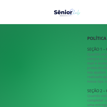
POLÍTICA
SEÇÃO 1 –
Quando você
compra e ve
mail e ende
protocolo de
nos ajudam 
realizado a
nossa loja, 
SEÇÃO 2 –
Quando você
completar: u
uma entrega