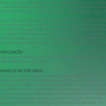
rdo com a coleta de dados para serem utilizados pela nossa empre
 suas informações pessoais por uma razão secundária, como mark
edir diretamente por seu consentimento, ou lhe fornecer a oportu
 queira retirar seu consentimento, como proceder? Se após você no
 você mudar de ideia, você pode retirar o seu consentimento para 
trar em contato, para a coleção de dados contínua, uso ou divulg
, a qualquer momento, entrando em contato conosco pelo e-mail
placement@gmail.com
ou nos enviando uma correspondência em
Mall, Av. Santos Dumont, 6740 - Sala 1506 - Aldeota, Fortaleza - CE,
 DIVULGAÇÃO
ulgar suas informações pessoais caso sejamos obrigados pela lei p
iolar nossos Termos de Serviço.
 SERVIÇOS DE TERCEIROS
 fornecedores terceirizados usados por nós irão apenas coletar, usa
ações na medida do necessário para permitir que eles realizem os 
 fornecem. Entretanto, certos fornecedores de serviços terceirizad
 pagamento e outros processadores de transação de pagamento, 
líticas de privacidade com respeito à informação que somos obriga
ra eles de suas transações relacionadas com compras. Para esses
s, recomendamos que você leia suas políticas de privacidade para