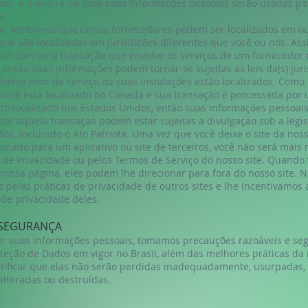
der a maneira na qual suas informações pessoais serão usadas po
s.
ar, lembre-se que certos fornecedores podem ser localizados em o
que são localizadas em jurisdições diferentes que você ou nós. Ass
uar com uma transação que envolve os serviços de um fornecedor 
, então suas informações podem tornar-se sujeitas às leis da(s) juri
fornecedor de serviço ou suas instalações estão localizados. Com
 você está localizado no Canadá e sua transação é processada por
o localizado nos Estados Unidos, então suas informações pessoai
ar aquela transação podem estar sujeitas a divulgação sob a legi
os, incluindo o Ato Patriota. Uma vez que você deixe o site da noss
ionado para um aplicativo ou site de terceiros, você não será mais 
a de Privacidade ou pelos Termos de Serviço do nosso site. Quando 
nossa página, eles podem lhe direcionar para fora do nosso site. 
 pelas práticas de privacidade de outros sites e lhe incentivamos a
de privacidade deles.
 SEGURANÇA
er suas informações pessoais, tomamos precauções razoáveis e seg
teção de Dados em vigor no Brasil, além das melhores práticas da 
rtificar que elas não serão perdidas inadequadamente, usurpadas,
alteradas ou destruídas.