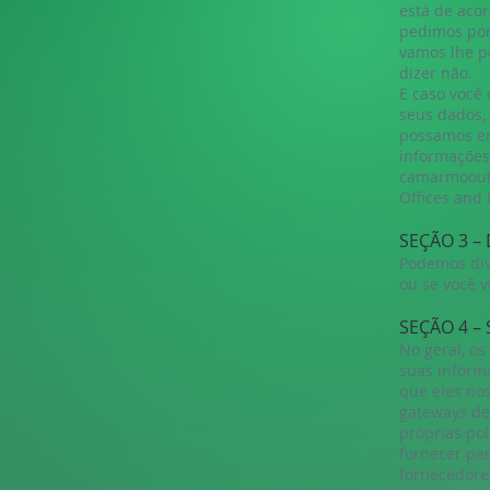
está de aco
pedimos por
vamos lhe p
dizer não.
E caso você
seus dados,
possamos en
informações
camarmoout
Offices and 
SEÇÃO 3 –
Podemos div
ou se você v
SEÇÃO 4 –
No geral, os
suas inform
que eles nos
gateways de
próprias po
fornecer pa
fornecedore