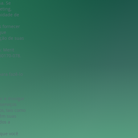
sa. Se
eting,
nidade de
s fornecer
que
ação de suas
: Merit
 60170-078.
ara fazê-lo
r e divulgar
serviços
os, tais como
têm suas
dos a
 que você