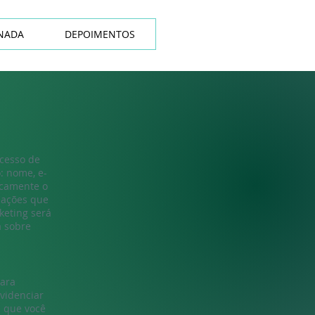
NADA
DEPOIMENTOS
cesso de
: nome, e-
icamente o
rmações que
keting será
a sobre
para
ovidenciar
 que você