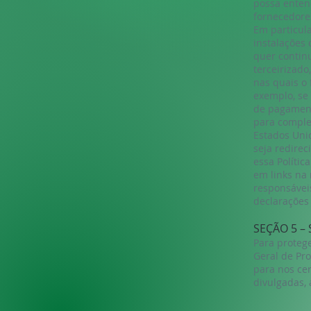
possa enten
fornecedore
Em particul
instalações 
quer contin
terceirizado
nas quais o 
exemplo, se
de pagament
para complet
Estados Unid
seja redirec
essa Polític
em links na 
responsáveis
declarações 
SEÇÃO 5 –
Para proteg
Geral de Pro
para nos ce
divulgadas, 