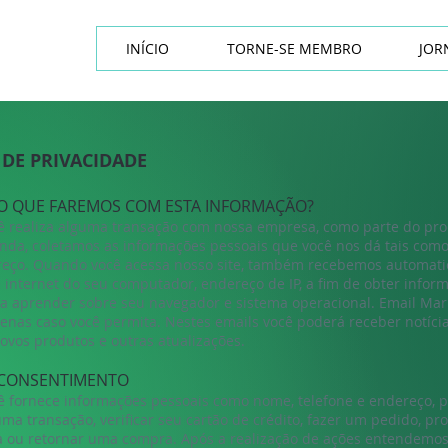
INÍCIO
TORNE-SE MEMBRO
JOR
 DE PRIVACIDADE
 O QUE FAREMOS COM ESTA INFORMAÇÃO?
 realiza alguma transação com nossa empresa, como parte do pro
nda, coletamos as informações pessoais que você nos dá tais como
reço. Quando você acessa nosso site, também recebemos automat
 internet do seu computador, endereço de IP, a fim de obter info
a aprender sobre seu navegador e sistema operacional. Email Mar
penas caso você permita. Nestes emails você poderá receber notíci
novos produtos e outras atualizações.
 CONSENTIMENTO
 fornece informações pessoais como nome, telefone e endereço, 
ma transação, verificar seu cartão de crédito, fazer um pedido, pr
 ou retornar uma compra. Após a realização de ações entendemos