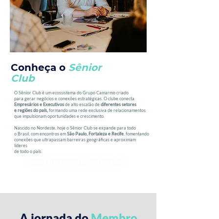
Conheça o
Sênior
Club
O Sênior Club é um ecossistema do Grupo Camarmo criado
para gerar negócios e conexões estratégicas. O clube conecta
Empresários e Executivos
de alto escalão de
diferentes setores
e regiões do país,
formando uma rede exclusiva de relacionamentos
que impulsionam oportunidades e crescimento.
Nascido no Nordeste, hoje o Sênior Club se expande para todo
o Brasil, com encontros em
São Paulo, Fortaleza e Recife
, fomentando
conexões que ultrapassam barreiras geográficas e aproximam
líderes
de todo o país.
Quero ser Membro
A jornada do
Membro