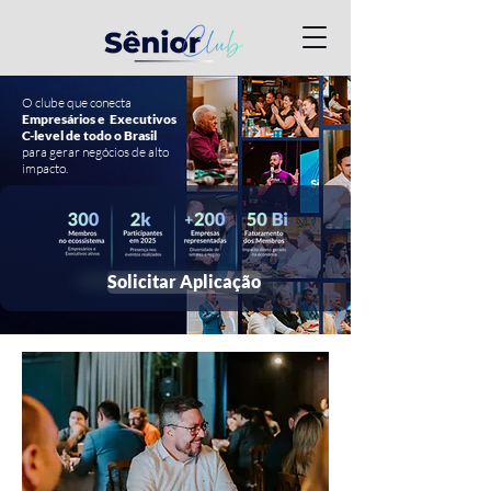
O clube que conecta
Empresários e Executivos
C-level de todo o Brasil
para gerar negócios de alto
impacto.
Solicitar Aplicação